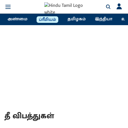
அண்மை
தமிழகம்
இந்தியா
உல
ப்ரீமியம்
தீ விபத்துகள்