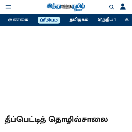
அண்மை
தமிழகம்
இந்தியா
உல
ப்ரீமியம்
தீப்பெட்டித் தொழில்சாலை