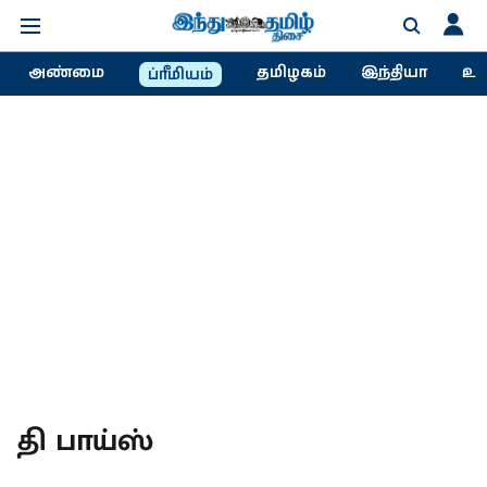
அண்மை
தமிழகம்
இந்தியா
உல
ப்ரீமியம்
தி பாய்ஸ்