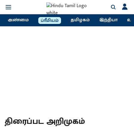
அண்மை
தமிழகம்
இந்தியா
உல
ப்ரீமியம்
திரைப்பட அறிமுகம்