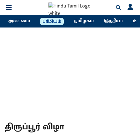
அண்மை
தமிழகம்
இந்தியா
உல
ப்ரீமியம்
திருப்பூர் விழா