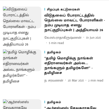
சிறப்புக் கட்டுரைகள்
விடுதலைப் போராட்டத்தில்
நெல்லை மாவட்ட போராளிகள் -
நம்ப முடியாத எனது
நாட்குறிப்புகள் | அத்தியாயம் 26
கே.எஸ்.ராதாகிருஷ்ணன்
01 Jun 2025
5
min read
தமிழகம்
“தமிழ் மொழிக்கு நாங்கள்
எதிரானவர்கள் அல்ல...
நாங்களும் தமிழர்களே!” -
தமிழிசை
ந. சரவணன்
20 Mar 2025
2
min read
தமிழகம்
“ஆர்எஸ்எஸ் சேவகராகவே