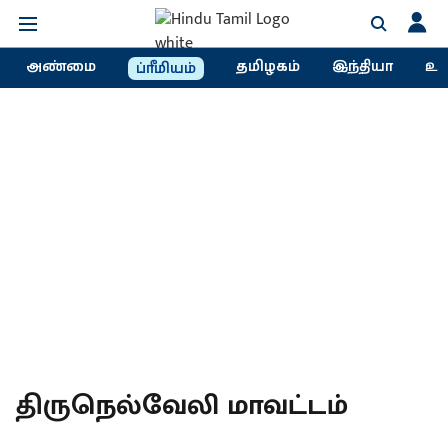
அண்மை
தமிழகம்
இந்தியா
உல
ப்ரீமியம்
திருநெல்வேலி மாவட்டம்