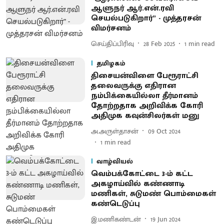
ஆளுநர் ஆர்.என்.ரவி
செயல்படுகிறார்” - முத்தரசன்
விமர்சனம்
செய்திப்பிரிவு
28 Feb 2025
1
min read
தமிழகம்
திசையன்விளை பேரூராட்சி
தலைவருக்கு எதிரான
நம்பிக்கையில்லா தீர்மானம்
தோற்றதாக அறிவிக்க கோரி
அதிமுக கவுன்சிலர்கள் மனு
அ.அருள்தாசன்
09 Oct 2024
1
min read
வாழ்வியல்
வெம்பக்கோட்டை 3-ம் கட்ட
அகழாய்வில் கண்ணாடி
மணிகள், சுடுமண் பொம்மைகள்
கண்டெடுப்பு
இ.மணிகண்டன்
19 Jun 2024