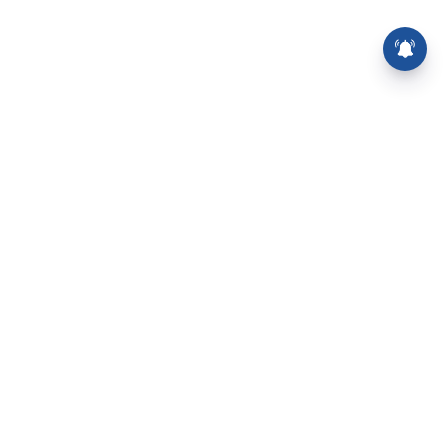
தருண் தேஜ்பாலுக்கு 10 ஆண்டு
சிறை தண்டனை: பாலியல்
வழக்கில் மும்பை உயர் நீதிமன்றம்
தீர்ப்பு