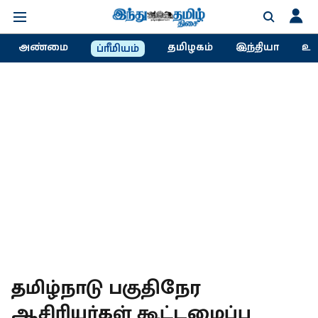
அண்மை
தமிழகம்
இந்தியா
உல
ப்ரீமியம்
தமிழ்நாடு பகுதிநேர
ஆசிரியர்கள் கூட்டமைப்பு