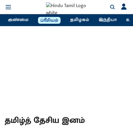
அண்மை
தமிழகம்
இந்தியா
உல
ப்ரீமியம்
தமிழ்த் தேசிய இனம்