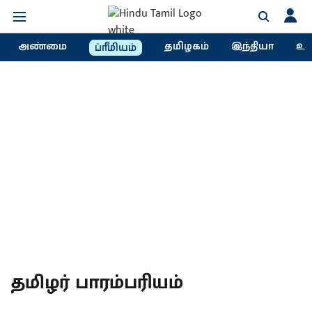
அண்மை
தமிழகம்
இந்தியா
உல
ப்ரீமியம்
தமிழர் பாரம்பரியம்