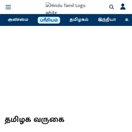
அண்மை
தமிழகம்
இந்தியா
உல
ப்ரீமியம்
தமிழக வருகை