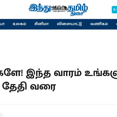
E
யா
உலகம்
சினிமா
விளையாட்டு
வணிகம்
களே! இந்த வாரம் உங்களு
ம் தேதி வரை