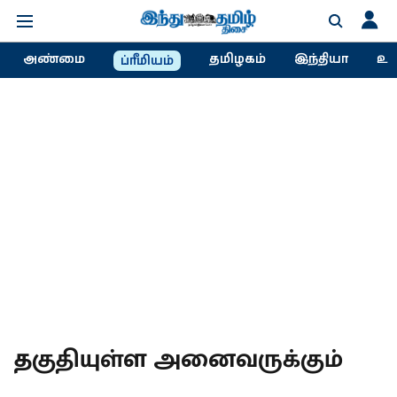
அண்மை
தமிழகம்
இந்தியா
உல
ப்ரீமியம்
தகுதியுள்ள அனைவருக்கும்