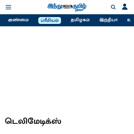
அண்மை
தமிழகம்
இந்தியா
உல
ப்ரீமியம்
டெலிமேடிக்ஸ்