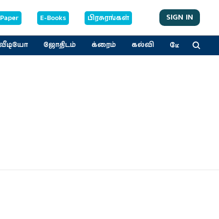
SIGN IN
-Paper
E-Books
பிரசுரங்கள்
மேலும்
வீடியோ
ஜோதிடம்
க்ரைம்
கல்வி