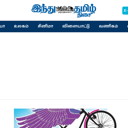
E
யா
உலகம்
சினிமா
விளையாட்டு
வணிகம்