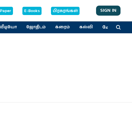
SIGN IN
-Paper
E-Books
பிரசுரங்கள்
மேலும்
வீடியோ
ஜோதிடம்
க்ரைம்
கல்வி