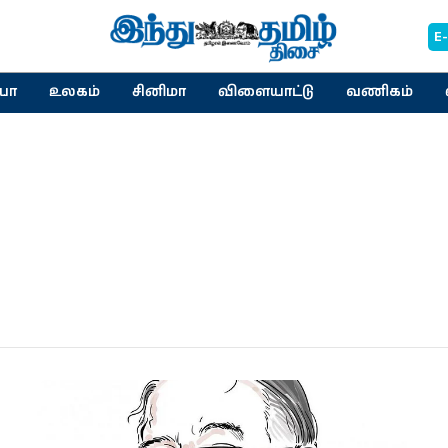
E
யா
உலகம்
சினிமா
விளையாட்டு
வணிகம்