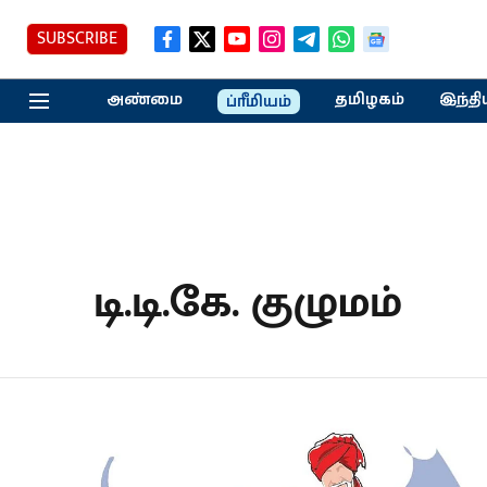
SUBSCRIBE
அண்மை
தமிழகம்
இந்தி
ப்ரீமியம்
டி.டி.கே. குழுமம்