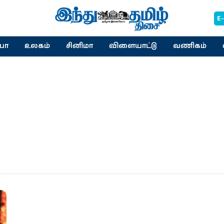
E
யா
உலகம்
சினிமா
விளையாட்டு
வணிகம்