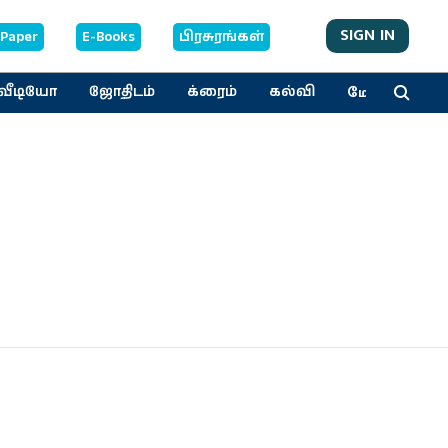
SIGN IN
-Paper
E-Books
பிரசுரங்கள்
மேலும்
வீடியோ
ஜோதிடம்
க்ரைம்
கல்வி