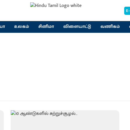
E
யா
உலகம்
சினிமா
விளையாட்டு
வணிகம்