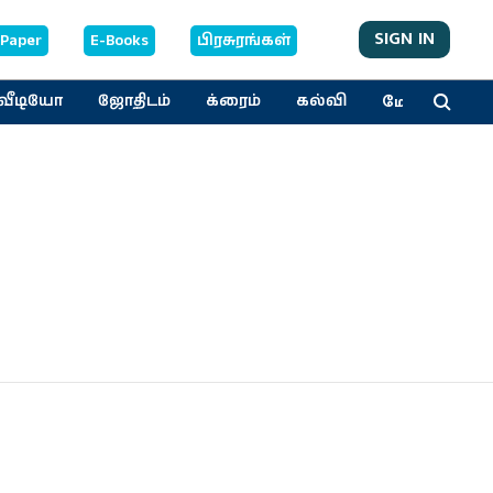
SIGN IN
-Paper
E-Books
பிரசுரங்கள்
மேலும்
வீடியோ
ஜோதிடம்
க்ரைம்
கல்வி