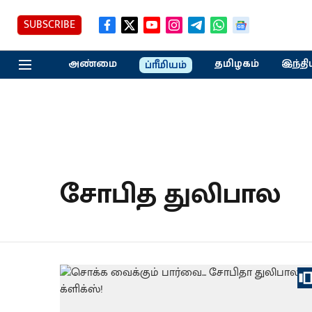
SUBSCRIBE
அண்மை
தமிழகம்
இந்தி
ப்ரீமியம்
சோபித துலிபால