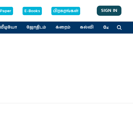
SIGN IN
-Paper
E-Books
பிரசுரங்கள்
மேலும்
வீடியோ
ஜோதிடம்
க்ரைம்
கல்வி