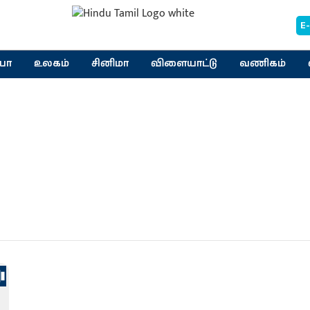
E
யா
உலகம்
சினிமா
விளையாட்டு
வணிகம்