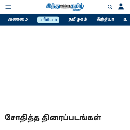
அண்மை
தமிழகம்
இந்தியா
உல
ப்ரீமியம்
சோதித்த திரைப்படங்கள்