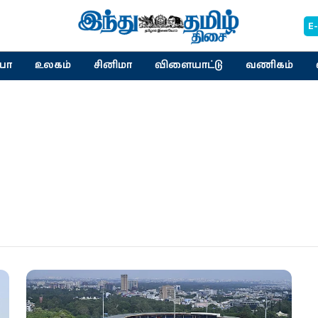
E
யா
உலகம்
சினிமா
விளையாட்டு
வணிகம்