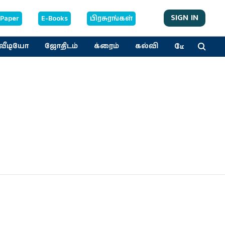
SIGN IN
-Paper
E-Books
பிரசுரங்கள்
மேலும்
வீடியோ
ஜோதிடம்
க்ரைம்
கல்வி