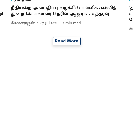
நீதிமன்ற அவமதிப்பு வழக்கில் பள்ளிக் கல்வித்
‘
றி
துறை செயலாளர் நேரில் ஆஜராக உத்தரவு
எ
க
கி.மகாராஜன்
07 Jul 2023
1
min read
க
Read More