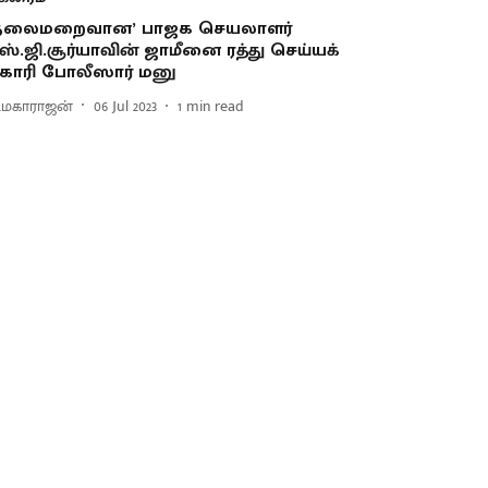
தலைமறைவான’ பாஜக செயலாளர்
ஸ்.ஜி.சூர்யாவின் ஜாமீனை ரத்து செய்யக்
ோரி போலீஸார் மனு
ி.மகாராஜன்
06 Jul 2023
1
min read