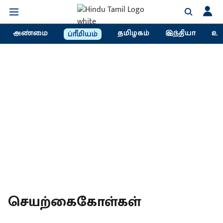
அண்மை
தமிழகம்
இந்தியா
உல
ப்ரீமியம்
செயற்கைகோள்கள்