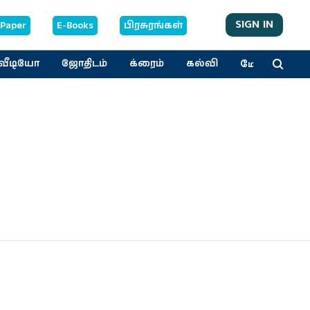
SIGN IN
-Paper
E-Books
பிரசுரங்கள்
மேலும்
வீடியோ
ஜோதிடம்
க்ரைம்
கல்வி