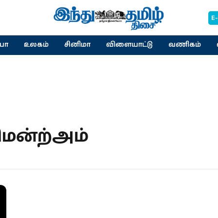
E
யா
உலகம்
சினிமா
விளையாட்டு
வணிகம்
ிமன்ற்அம்