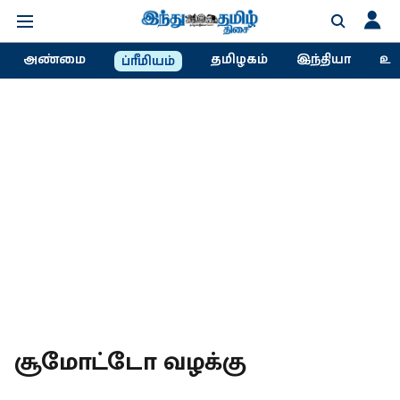
அண்மை
தமிழகம்
இந்தியா
உல
ப்ரீமியம்
சூமோட்டோ வழக்கு