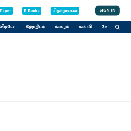
SIGN IN
-Paper
E-Books
பிரசுரங்கள்
மேலும்
வீடியோ
ஜோதிடம்
க்ரைம்
கல்வி