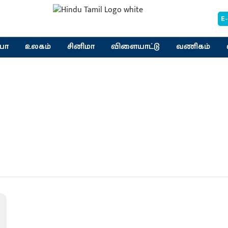
E
யா
உலகம்
சினிமா
விளையாட்டு
வணிகம்