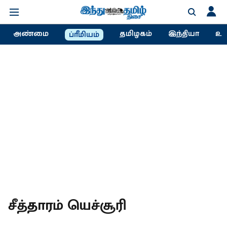
அண்மை
தமிழகம்
இந்தியா
உல
ப்ரீமியம்
சீத்தாரம் யெச்சூரி