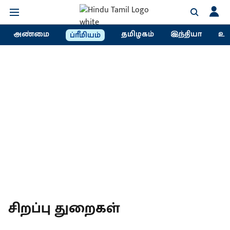
அண்மை
தமிழகம்
இந்தியா
உல
ப்ரீமியம்
சிறப்பு துறைகள்