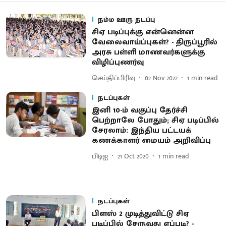
நம்ம ஊரு நடப்பு
சிஏ படிப்புக்கு என்னென்ன
வேலைவாய்ப்புகள்? - திருப்பூரில்
அரசு பள்ளி மாணவர்களுக்கு
விழிப்புணர்வு
செய்திப்பிரிவு
02 Nov 2022
1
min read
நடப்புகள்
இனி 10-ம் வகுப்பு தேர்ச்சி
பெற்றாலே போதும்; சிஏ படிப்பில்
சேரலாம்: இந்திய பட்டயக்
கணக்காளர் மையம் அறிவிப்பு
பிடிஐ
21 Oct 2020
1
min read
நடப்புகள்
பிளஸ் 2 முடித்துவிட்டு சிஏ
படிப்பில் சேருவது எப்படி? -