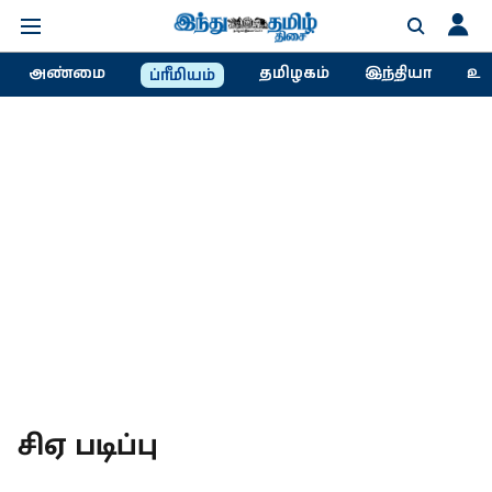
அண்மை
தமிழகம்
இந்தியா
உல
ப்ரீமியம்
சிஏ படிப்பு