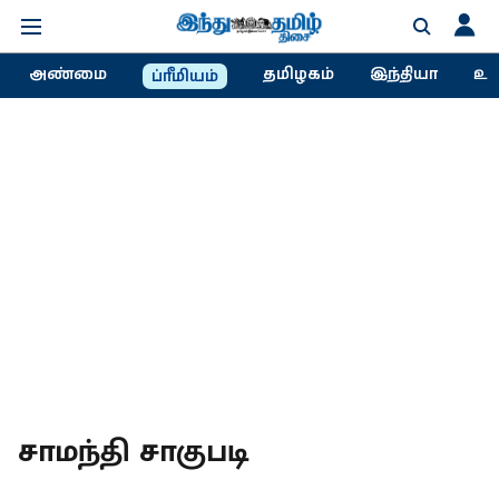
அண்மை
தமிழகம்
இந்தியா
உல
ப்ரீமியம்
சாமந்தி சாகுபடி