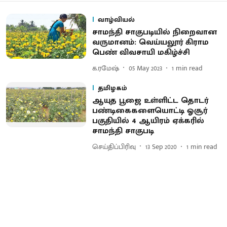
வாழ்வியல்
சாமந்தி சாகுபடியில் நிறைவான
வருமானம்: வெய்யலூர் கிராம
பெண் விவசாயி மகிழ்ச்சி
க.ரமேஷ்
05 May 2023
1
min read
தமிழகம்
ஆயுத பூஜை உள்ளிட்ட தொடர்
பண்டிகைகளையொட்டி ஓசூர்
பகுதியில் 4 ஆயிரம் ஏக்கரில்
சாமந்தி சாகுபடி
செய்திப்பிரிவு
13 Sep 2020
1
min read