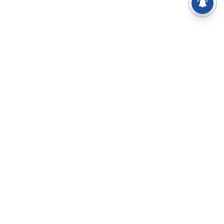
⌄
செய்திகள்