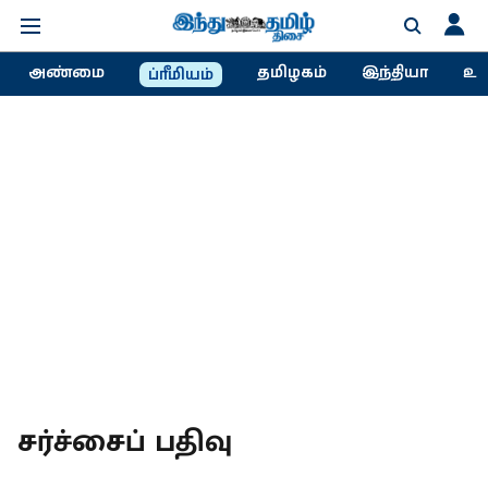
அண்மை
தமிழகம்
இந்தியா
உல
ப்ரீமியம்
சர்ச்சைப் பதிவு