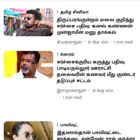
தமிழ் சினிமா
திருப்பரங்குன்றம் மலை குறித்து
சர்ச்சை பதிவு: கனல் கண்ணன்
முன்ஜாமீன் மனு தாக்கல்
கி.மகாராஜன்
01 Mar 2025
1
min read
க்ரைம்
சர்ச்சைக்குரிய கருத்து பதிவு:
பாடியநல்லூர் ஊராட்சி
தலைவரின் கணவர் மீது குண்டர்
தடுப்புச் சட்டம்
இரா.நாகராஜன்
28 Aug 2024
1
min read
பாலிவுட்
இதனால்தான் பாலிவுட்டை
சாக்கடை என்றேன்: ராஜ் குந்த்ரா