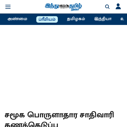
அண்மை
தமிழகம்
இந்தியா
உல
ப்ரீமியம்
சமூக பொருளாதார சாதிவாரி
கணக்கெடுப்பு