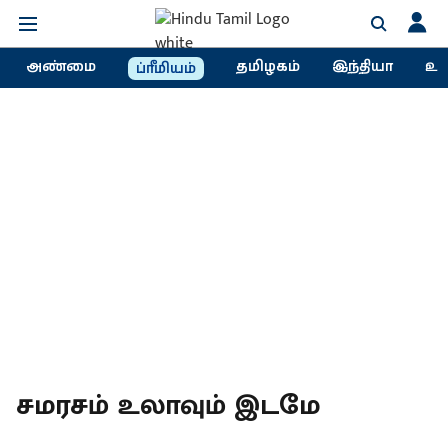
அண்மை
தமிழகம்
இந்தியா
உல
ப்ரீமியம்
சமரசம் உலாவும் இடமே