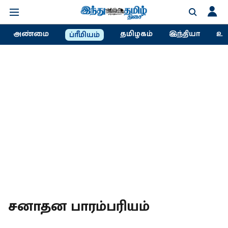
அண்மை
தமிழகம்
இந்தியா
உல
ப்ரீமியம்
சனாதன பாரம்பரியம்