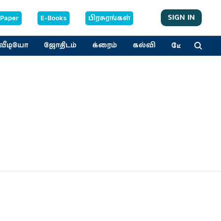
SIGN IN
-Paper
E-Books
பிரசுரங்கள்
மேலும்
வீடியோ
ஜோதிடம்
க்ரைம்
கல்வி