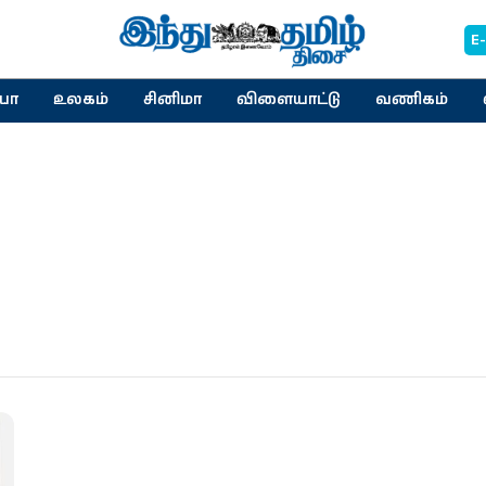
E
யா
உலகம்
சினிமா
விளையாட்டு
வணிகம்