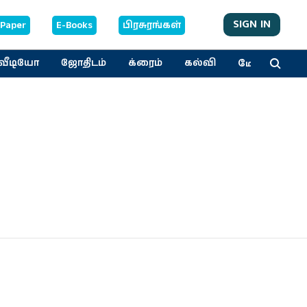
SIGN IN
-Paper
E-Books
பிரசுரங்கள்
மேலும்
வீடியோ
ஜோதிடம்
க்ரைம்
கல்வி