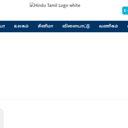
E
யா
உலகம்
சினிமா
விளையாட்டு
வணிகம்