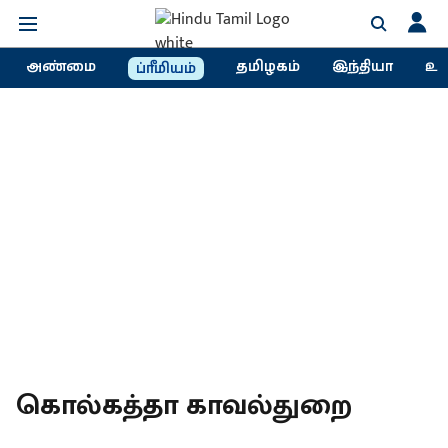
அண்மை
தமிழகம்
இந்தியா
உல
ப்ரீமியம்
கொல்கத்தா காவல்துறை