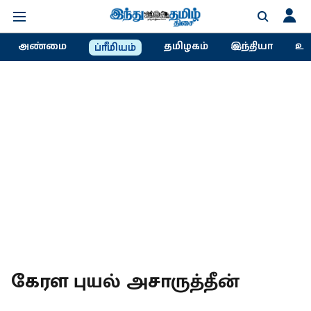
அண்மை
தமிழகம்
இந்தியா
உல
ப்ரீமியம்
கேரள புயல் அசாருத்தீன்