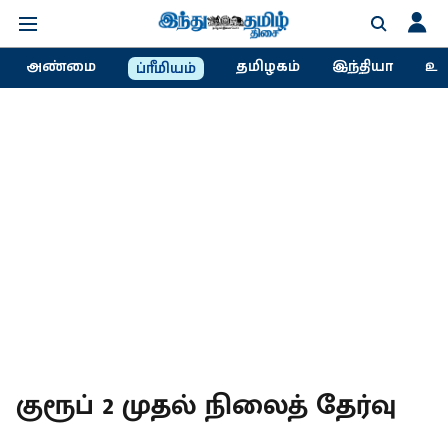
அண்மை
தமிழகம்
இந்தியா
உல
ப்ரீமியம்
குரூப் 2 முதல் நிலைத் தேர்வு