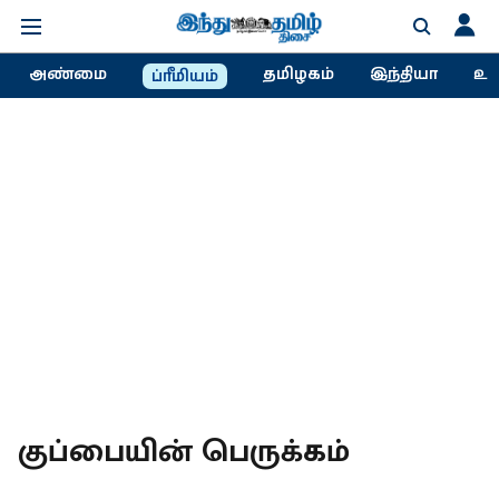
அண்மை
தமிழகம்
இந்தியா
உல
ப்ரீமியம்
குப்பையின் பெருக்கம்