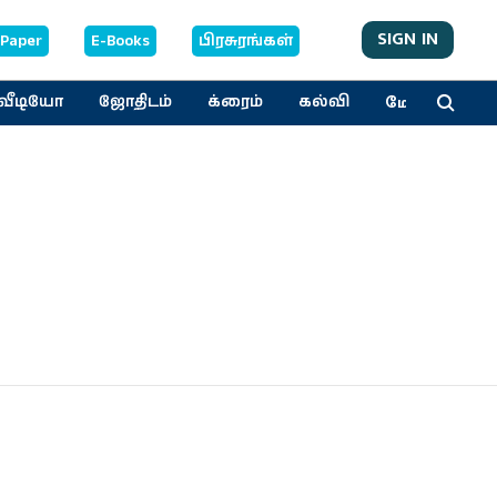
SIGN IN
-Paper
E-Books
பிரசுரங்கள்
மேலும்
வீடியோ
ஜோதிடம்
க்ரைம்
கல்வி