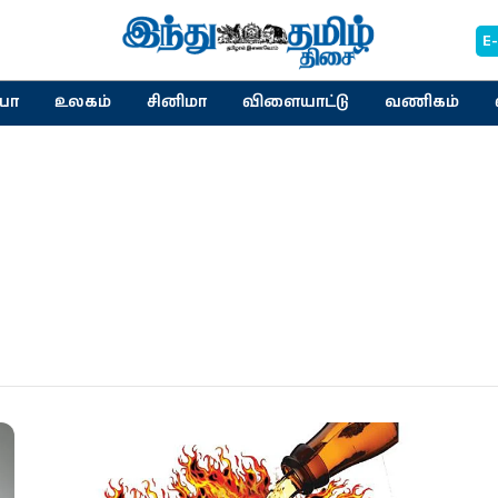
E
யா
உலகம்
சினிமா
விளையாட்டு
வணிகம்