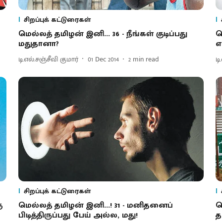
சிறப்புக் கட்டுரைகள்
மெல்லத் தமிழன் இனி... 36 - நீங்கள் குடிப்பது
ம
மதுதானா?
எ
டி.எல்.சஞ்சீவி குமார்
01 Dec 2014
2
min read
டி
சிறப்புக் கட்டுரைகள்
ு
மெல்லத் தமிழன் இனி...! 31 - மனிதனைப்
ம
பிடித்திருப்பது பேய் அல்ல, மது!
த