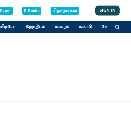
SIGN IN
-Paper
E-Books
பிரசுரங்கள்
மேலும்
வீடியோ
ஜோதிடம்
க்ரைம்
கல்வி