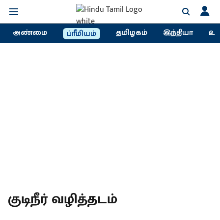
அண்மை
தமிழகம்
இந்தியா
உல
ப்ரீமியம்
குடிநீர் வழித்தடம்