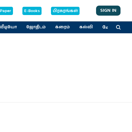
SIGN IN
-Paper
E-Books
பிரசுரங்கள்
மேலும்
வீடியோ
ஜோதிடம்
க்ரைம்
கல்வி