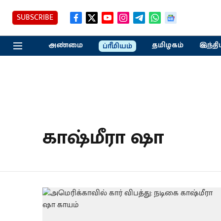
SUBSCRIBE
அண்மை
தமிழகம்
இந்தி
ப்ரீமியம்
காஷ்மீரா ஷா