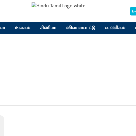
E
யா
உலகம்
சினிமா
விளையாட்டு
வணிகம்