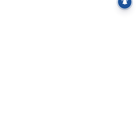
⌄
செய்திகள்