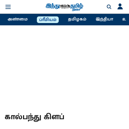
அண்மை
தமிழகம்
இந்தியா
உல
ப்ரீமியம்
கால்பந்து கிளப்