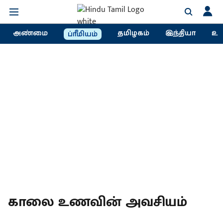
அண்மை
தமிழகம்
இந்தியா
உல
ப்ரீமியம்
காலை உணவின் அவசியம்