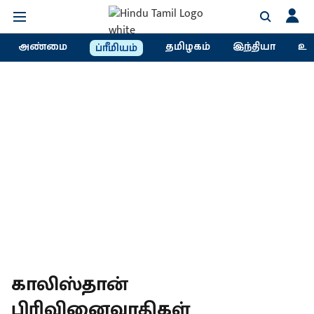
அண்மை
தமிழகம்
இந்தியா
உல
ப்ரீமியம்
காலிஸ்தான்
பிரிவினைவாதிகள்