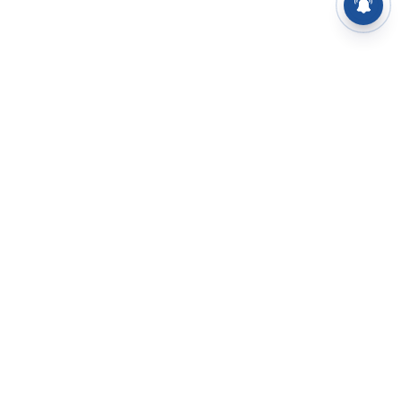
⌄
செய்திகள்