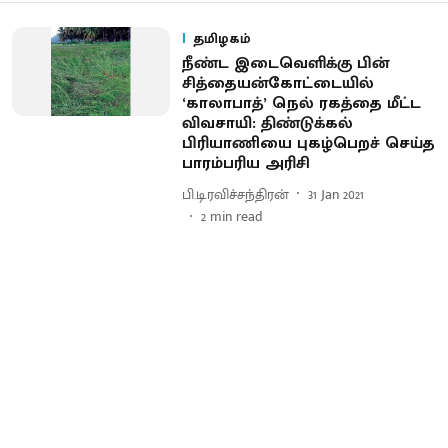
தமிழகம்
நீண்ட இடைவெளிக்கு பின்
சித்தையன்கோட்டையில்
‘காலாபாத்’ நெல் ரகத்தை மீட்ட
விவசாயி: திண்டுக்கல்
பிரியாணியை புகழ்பெறச் செய்த
பாரம்பரிய அரிசி
பி.டி.ரவிச்சந்திரன்
31 Jan 2021
2
min read