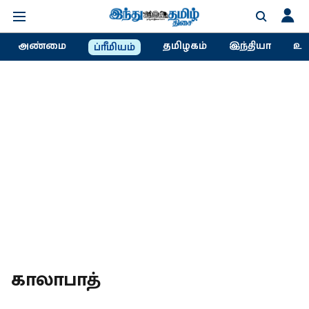
அண்மை
தமிழகம்
இந்தியா
உல
ப்ரீமியம்
காலாபாத்