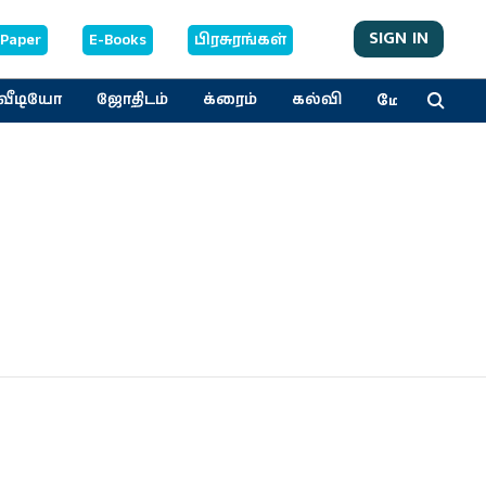
SIGN IN
-Paper
E-Books
பிரசுரங்கள்
மேலும்
வீடியோ
ஜோதிடம்
க்ரைம்
கல்வி