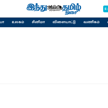
E
யா
உலகம்
சினிமா
விளையாட்டு
வணிகம்