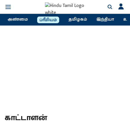
அண்மை
தமிழகம்
இந்தியா
உல
ப்ரீமியம்
காட்டாளன்