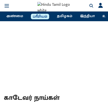
அண்மை
தமிழகம்
இந்தியா
உல
ப்ரீமியம்
காடேவர் நாய்கள்